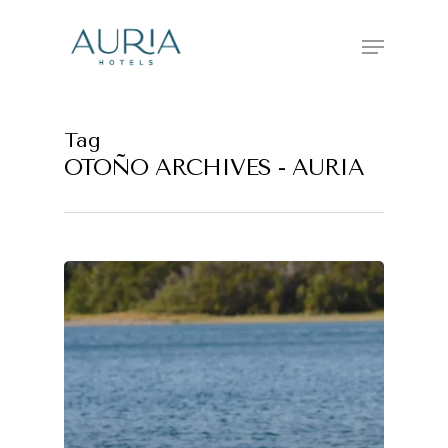
Skip
Menu
to
main
content
Tag
OTOÑO ARCHIVES - AURIA