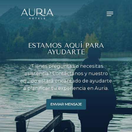
Skip
Menu
to
main
content
ESTAMOS AQUÍ PARA
AYUDARTE
¿Tienes preguntas o necesitas
asistencia? Contáctanos y nuestro
equipo estará encantado de ayudarte
a planificar tu experiencia en Auria.
ENVIAR MENSAJE